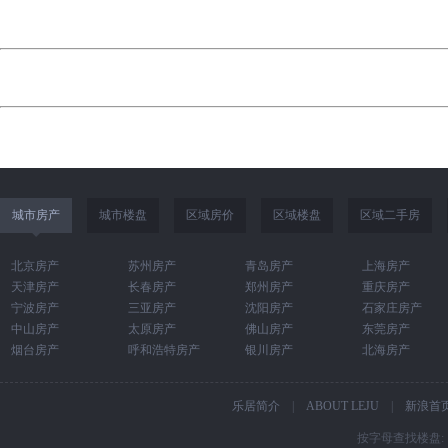
城市房产
城市楼盘
区域房价
区域楼盘
区域二手房
北京房产
苏州房产
青岛房产
上海房产
天津房产
长春房产
郑州房产
重庆房产
宁波房产
三亚房产
沈阳房产
石家庄房产
中山房产
太原房产
佛山房产
东莞房产
烟台房产
呼和浩特房产
银川房产
北海房产
乐居简介
|
ABOUT LEJU
|
新浪首
按字母查找楼盘