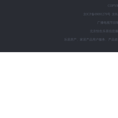
COPYR
京ICP备09091279号
京B2
广播电视节目制
北京怡生乐居信息服务
乐居房产、家居产品用户服务、产品咨询购买