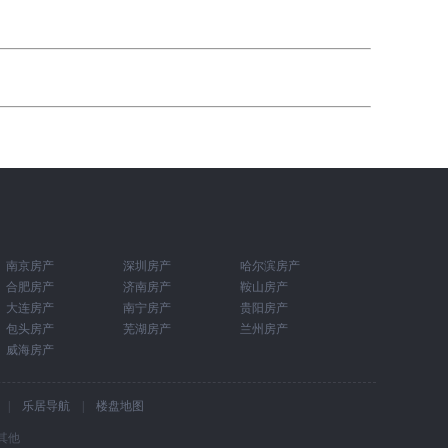
南京房产
深圳房产
哈尔滨房产
合肥房产
济南房产
鞍山房产
大连房产
南宁房产
贵阳房产
包头房产
芜湖房产
兰州房产
威海房产
|
乐居导航
|
楼盘地图
其他