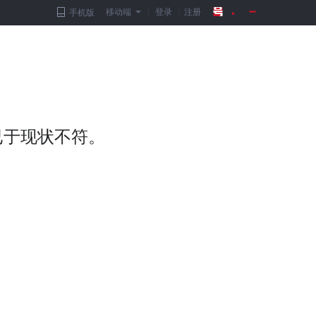
移动端
|
登录
|
注册
手机版
已于现状不符。