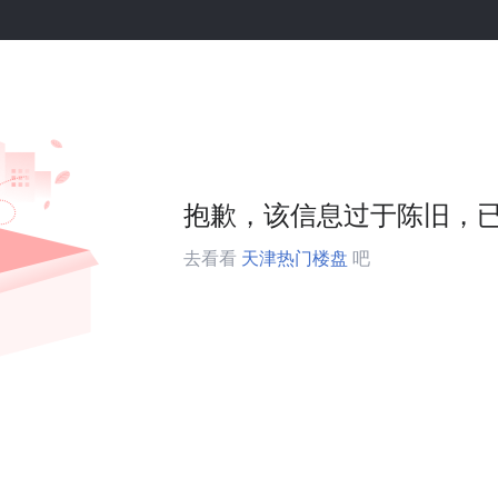
抱歉，该信息过于陈旧，
去看看
天津热门楼盘
吧