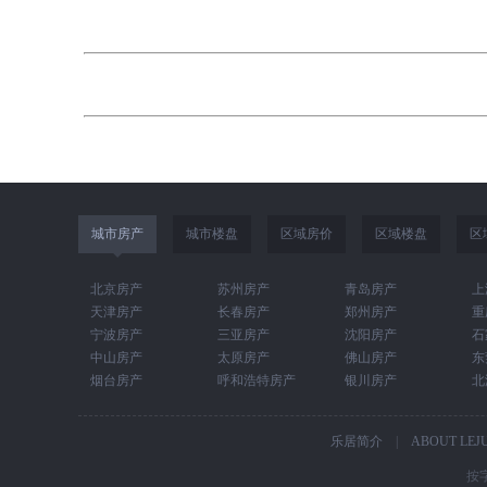
城市房产
城市楼盘
区域房价
区域楼盘
区
北京房产
苏州房产
青岛房产
上
天津房产
长春房产
郑州房产
重
宁波房产
三亚房产
沈阳房产
石
中山房产
太原房产
佛山房产
东
烟台房产
呼和浩特房产
银川房产
北
乐居简介
|
ABOUT LEJ
按