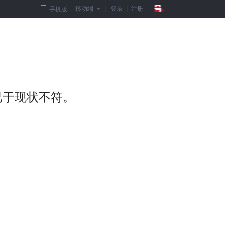
移动端
|
登录
|
注册
手机版
已于现状不符。