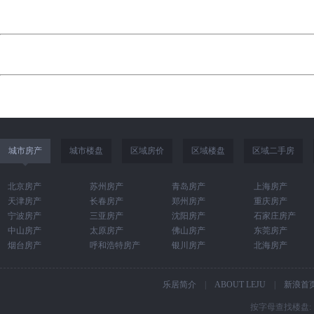
城市房产
城市楼盘
区域房价
区域楼盘
区域二手房
北京房产
苏州房产
青岛房产
上海房产
天津房产
长春房产
郑州房产
重庆房产
宁波房产
三亚房产
沈阳房产
石家庄房产
中山房产
太原房产
佛山房产
东莞房产
烟台房产
呼和浩特房产
银川房产
北海房产
乐居简介
|
ABOUT LEJU
|
新浪首
按字母查找楼盘