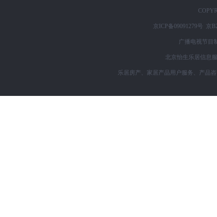
COPYR
京ICP备09091279号
京B2
广播电视节目制
北京怡生乐居信息服务
乐居房产、家居产品用户服务、产品咨询购买