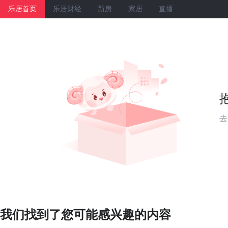
乐居首页
乐居财经
新房
家居
直播
去
我们找到了您可能感兴趣的内容