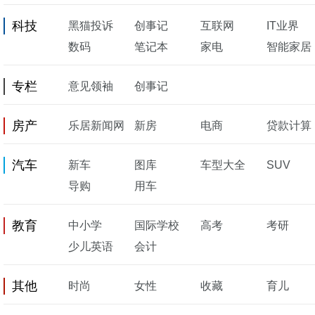
科技
黑猫投诉
创事记
互联网
IT业界
数码
笔记本
家电
智能家居
专栏
意见领袖
创事记
房产
乐居新闻网
新房
电商
贷款计算
汽车
新车
图库
车型大全
SUV
导购
用车
教育
中小学
国际学校
高考
考研
少儿英语
会计
其他
时尚
女性
收藏
育儿