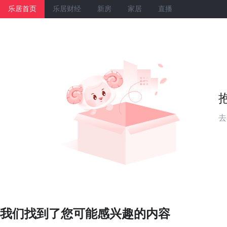
乐居首页
乐居财经
新房
家居
直播
去
我们找到了您可能感兴趣的内容