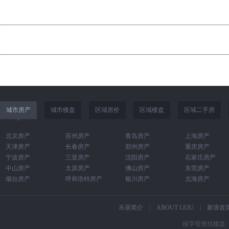
城市房产
城市楼盘
区域房价
区域楼盘
区域二手房
北京房产
苏州房产
青岛房产
上海房产
天津房产
长春房产
郑州房产
重庆房产
宁波房产
三亚房产
沈阳房产
石家庄房产
中山房产
太原房产
佛山房产
东莞房产
烟台房产
呼和浩特房产
银川房产
北海房产
乐居简介
|
ABOUT LEJU
|
新浪首
按字母查找楼盘