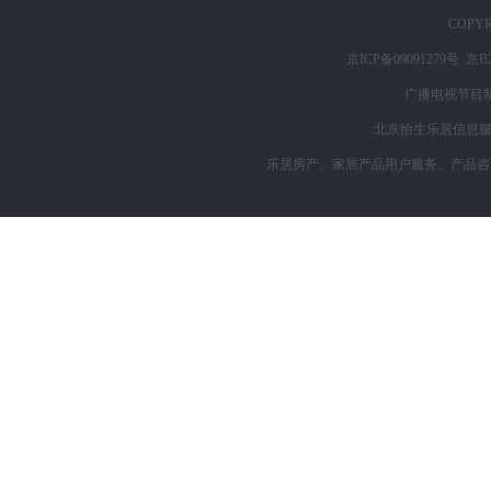
COPYR
京ICP备09091279号
京B2
广播电视节目制
北京怡生乐居信息服务
乐居房产、家居产品用户服务、产品咨询购买