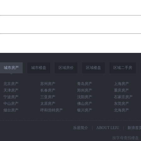
城市房产
城市楼盘
区域房价
区域楼盘
区域二手房
北京房产
苏州房产
青岛房产
上海房产
天津房产
长春房产
郑州房产
重庆房产
宁波房产
三亚房产
沈阳房产
石家庄房产
中山房产
太原房产
佛山房产
东莞房产
烟台房产
呼和浩特房产
银川房产
北海房产
乐居简介
|
ABOUT LEJU
|
新浪首
按字母查找楼盘