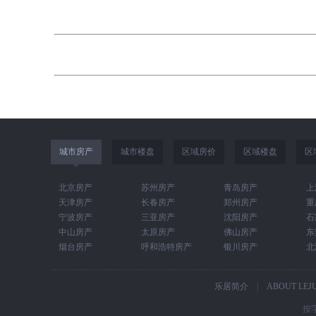
城市房产
城市楼盘
区域房价
区域楼盘
区
北京房产
苏州房产
青岛房产
上
天津房产
长春房产
郑州房产
重
宁波房产
三亚房产
沈阳房产
石
中山房产
太原房产
佛山房产
东
烟台房产
呼和浩特房产
银川房产
北
乐居简介
|
ABOUT LEJ
按