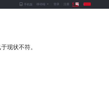
移动端
|
登录
|
注册
手机版
已于现状不符。