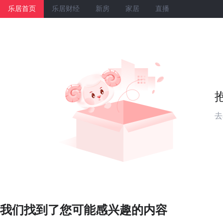
乐居首页
乐居财经
新房
家居
直播
去
我们找到了您可能感兴趣的内容