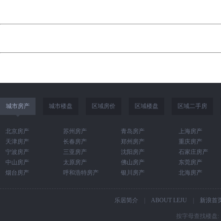
城市房产
城市楼盘
区域房价
区域楼盘
区域二手房
北京房产
苏州房产
青岛房产
上海房产
天津房产
长春房产
郑州房产
重庆房产
宁波房产
三亚房产
沈阳房产
石家庄房产
中山房产
太原房产
佛山房产
东莞房产
烟台房产
呼和浩特房产
银川房产
北海房产
乐居简介
|
ABOUT LEJU
|
新浪首
按字母查找楼盘