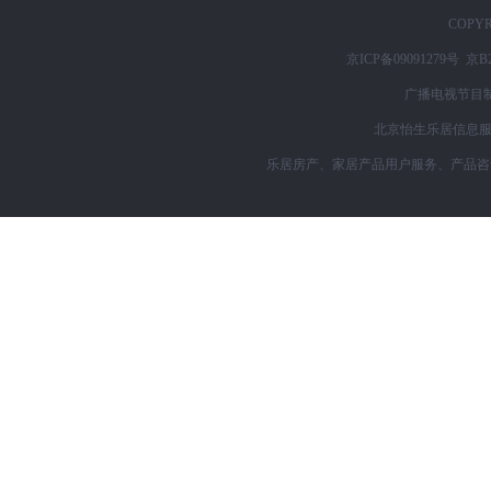
COPYR
京ICP备09091279号
京B2
广播电视节目制
北京怡生乐居信息服务
乐居房产、家居产品用户服务、产品咨询购买