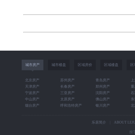
城市房产
城市楼盘
区域房价
区域楼盘
区
北京房产
苏州房产
青岛房产
上
天津房产
长春房产
郑州房产
重
宁波房产
三亚房产
沈阳房产
石
中山房产
太原房产
佛山房产
东
烟台房产
呼和浩特房产
银川房产
北
乐居简介
|
ABOUT LEJ
按