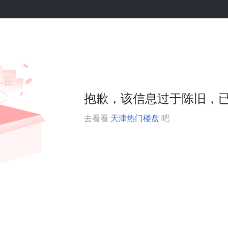
抱歉，该信息过于陈旧，
去看看
天津热门楼盘
吧