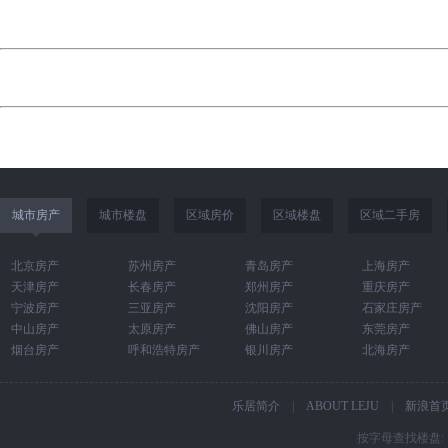
城市房产
城市楼盘
区域房价
区域楼盘
区域二手房
北京房产
苏州房产
青岛房产
上海房产
天津房产
长春房产
郑州房产
重庆房产
宁波房产
三亚房产
沈阳房产
石家庄房产
中山房产
太原房产
佛山房产
东莞房产
烟台房产
呼和浩特房产
银川房产
北海房产
乐居简介
|
ABOUT LEJU
|
新浪首
按字母查找楼盘