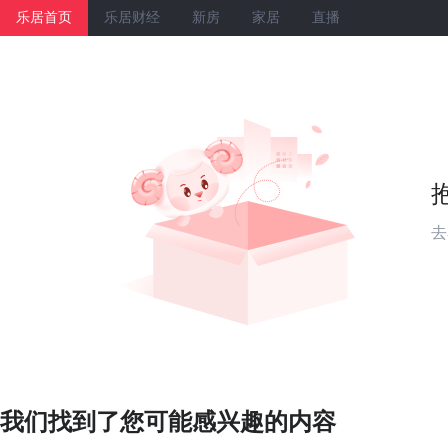
乐居首页
乐居财经
新房
家居
直播
去
我们找到了您可能感兴趣的内容