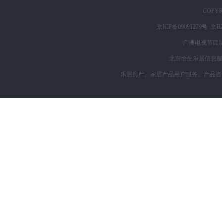
COPYR
京ICP备09091279号
京B2
广播电视节目制
北京怡生乐居信息服务
乐居房产、家居产品用户服务、产品咨询购买