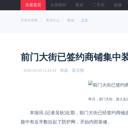
乐居首页
乐居财经
新房
二手房
装修
\
\
\
天津乐居网
资讯中心
数据
正文
前门大街已签约商铺集中装修
来源：新京报
2009-03-09 11:16:49
|
昨日，前门大街，游人走
本报讯 (记者吴狄)近期，前门大街已经签约商铺
脸中有近半数拉起了防护网，开始内部装修。