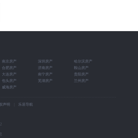
南京房产
深圳房产
哈尔滨房产
合肥房产
济南房产
鞍山房产
大连房产
南宁房产
贵阳房产
包头房产
芜湖房产
兰州房产
威海房产
权声明
|
乐居导航
2
息