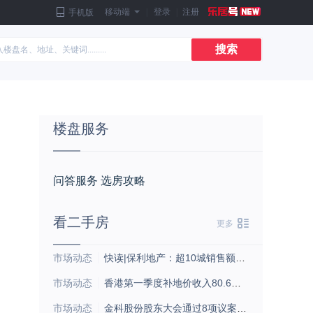
移动端
|
登录
|
注册
手机版
楼盘服务
问答服务 选房攻略
看二手房
更多
市场动态
快读|保利地产：超10城销售额破百亿 新增土储同比降
市场动态
香港第一季度补地价收入80.6亿港元 环比回落52%
市场动态
金科股份股东大会通过8项议案 年度报告议案超44%弃